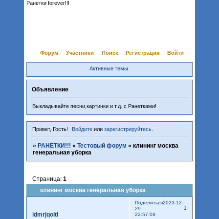
Ранетки forever!!!
Форум
Участники
Поиск
Регистрация
Войти
Активные темы
Объявление
Выкладывайте песни,картинки и т.д. с Ранетками!
Привет, Гость!
Войдите
или
зарегистрируйтесь
.
»
РАНЕТКИ!!!
»
Тестовый форум
»
клининг москва
генеральная уборка
Страница:
1
клининг москва генеральная уборка
Поделиться
2023-12-
1
29
idmrjqoitl
22:57:08