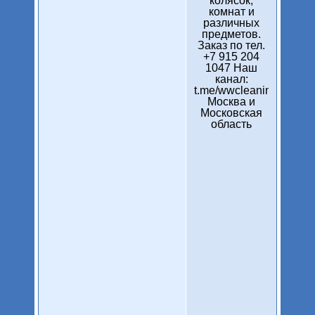
колясок,
комнат и
различных
предметов.
Заказ по тел.
+7 915 204
1047 Наш
канал:
t.me/wwcleaning
Москва и
Московская
область